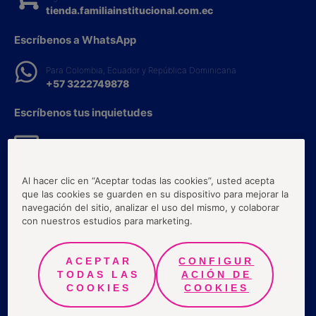
tienda.familiainstitucional.com.ec
Escríbenos a WhatsApp
Para Colombia, Ecuador y República Dominicana
+57 3222749878
Escríbenos tus inquietudes
Colombia, Ecuador y República Dominicana
Tork.gf@essity.com
Al hacer clic en “Aceptar todas las cookies”, usted acepta
Llámanos a la Línea Experta
que las cookies se guarden en su dispositivo para mejorar la
navegación del sitio, analizar el uso del mismo, y colaborar
Ecuador:
con nuestros estudios para marketing.
1800100200
ACEPTAR
CONFIGUR
Términos y Condiciones
TODAS LAS
ACIÓN DE
Políticas de protección a la información
COOKIES
COOKIES
Preguntas frecuentes