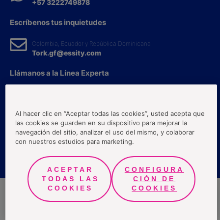
+57 3222749878
Escríbenos tus inquietudes
Colombia, Ecuador y República Dominicana
Tork.gf@essity.com
Llámanos a la Línea Experta
Ecuador:
1800100200
Al hacer clic en “Aceptar todas las cookies”, usted acepta que
las cookies se guarden en su dispositivo para mejorar la
Términos y Condiciones
navegación del sitio, analizar el uso del mismo, y colaborar
Políticas de protección a la información
con nuestros estudios para marketing.
Preguntas frecuentes
ACEPTAR
CONFIGURA
TODAS LAS
CIÓN DE
COOKIES
COOKIES