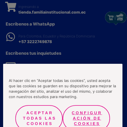
Ingresando a
tienda.familiainstitucional.com.ec
Escríbenos a WhatsApp
Para Colombia, Ecuador y República Dominicana
+57 3222749878
Escríbenos tus inquietudes
Colombia, Ecuador y República Dominicana
Tork.gf@essity.com
Al hacer clic en “Aceptar todas las cookies”, usted acepta
Llámanos a la Línea Experta
que las cookies se guarden en su dispositivo para mejorar la
navegación del sitio, analizar el uso del mismo, y colaborar
Ecuador:
con nuestros estudios para marketing.
1800100200
ACEPTAR
CONFIGUR
Términos y Condiciones
TODAS LAS
ACIÓN DE
Políticas de protección a la información
COOKIES
COOKIES
Preguntas frecuentes