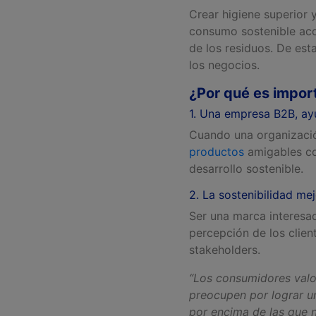
Crear higiene superior 
consumo sostenible acom
de los residuos. De est
los negocios.
¿Por qué es import
1. Una empresa B2B, ay
Cuando una organización
productos
amigables co
desarrollo sostenible.
2. La sostenibilidad me
Ser una marca interesad
percepción de los clien
stakeholders.
“Los consumidores valo
preocupen por lograr un
por encima de las que n